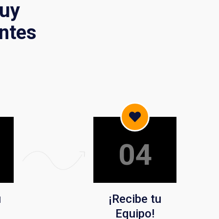
muy
entes
04
u
¡Recibe tu
Equipo!