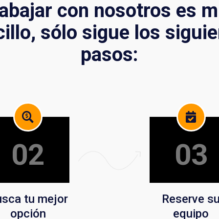
abajar con nosotros es 
illo, sólo sigue los sigui
pasos:
02
03
sca tu mejor
Reserve s
opción
equipo