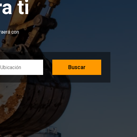
a ti
raerá con
Buscar