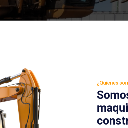
¿Quienes so
Somos 
maqui
constr